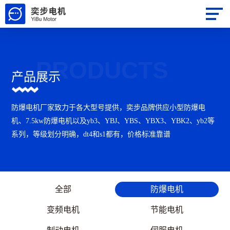
PRODUCTS
产品展示
防爆电机厂家致力于各大型号提供，奕步品牌供应小型防爆电
机、7.5kw防爆电机以及yb3、YBJ、YBS、YBX3、YBK2、yb2等
系列，等级划分明确，dt4和s1都有，价格标准靠谱
全部
防爆电机
变频电机
节能电机