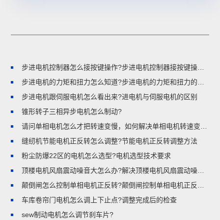
步进电机控制器怎么接按键操作?步进电机控制器接按键操作的步骤
步进电机的力矩和扭力怎么知道?步进电机的力矩和扭力的区别
步进电机跟伺服电机怎么看出来?进电机与伺服电机的区别
锥形转子三相异步电机怎么制动?
请问单相电机怎么才把转速变慢，如何解决单相电机转速变慢的问题
缝纫机节能电机正反转怎么调整?节能电机正反转调整方法
粉尘防爆22区的电机怎么选型?电机选型技术要求
顶楼电机风扇震动噪音大怎么办?解决顶楼电机风扇震动噪音大的方法
颠倒闸怎么控制单相电机正反转?颠倒闸控制单相电机正反转的方法
车库卷帘门电机怎么调上下止点?调整完成后的检查
sew制动电机怎么调节刹车片?