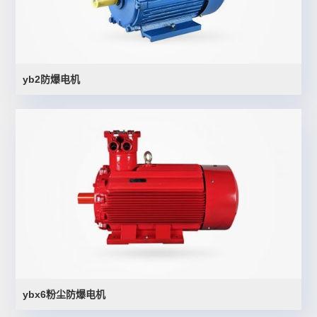
yb2防爆电机
ybx6粉尘防爆电机