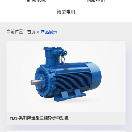
制动电机
伺服电机
微型电机
当前位置：
首页
>
产品展示
YB3-系列隔爆型三相异步电动机