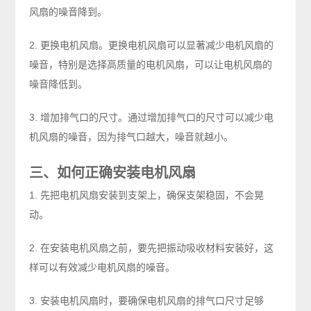
风扇的噪音降到。
2. 更换电机风扇。更换电机风扇可以显著减少电机风扇的
噪音，特别是选择高质量的电机风扇，可以让电机风扇的
噪音降低到。
3. 增加排气口的尺寸。通过增加排气口的尺寸可以减少电
机风扇的噪音，因为排气口越大，噪音就越小。
三、如何正确安装电机风扇
1. 先把电机风扇安装到支架上，确保支架稳固，不会晃
动。
2. 在安装电机风扇之前，要先把振动吸收材料安装好，这
样可以有效减少电机风扇的噪音。
3. 安装电机风扇时，要确保电机风扇的排气口尺寸足够