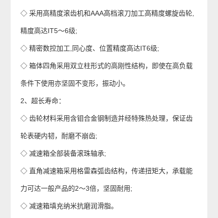
◇ 采用高精度滚齿机和AAA高档滚刀加工高精度螺旋齿轮,
精度高达IT5～6级;
◇ 精密数控加工,同心度、位置精度高达IT6级;
◇ 箱体四角采用双立柱形式的高刚性结构，即使在高负载
条件下使用亦坚固不变形，振动小。
2、超长寿命：
◇ 齿轮材料采用含钼合金钢制造并经特殊热处理，保证齿
轮表硬内韧，耐磨不崩齿;
◇ 减速箱全部装备滚珠轴承;
◇ 直角减速箱采用格雷森弧齿结构，传递扭矩大，承载能
力可达一般产品的2～3倍，坚固耐用;
◇ 减速箱填充纳米抗磨润滑脂。