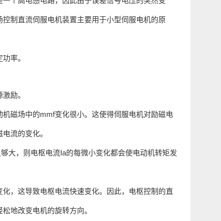
是一个高电感电路，因此由于误差信号电压的突然变
场控制直流伺服电机装置主要用于小型伺服电机的原
定功率。
源激励。
机磁场中的mmf变化很小。这使得伺服电机对励磁电
磁电流的变化。
足够大，则电枢电流Ia的每微小变化都会使电动机转矩发
变化，这导致电枢电流快速变化。因此，电枢控制的直
轻松地改变电机的旋转方向。