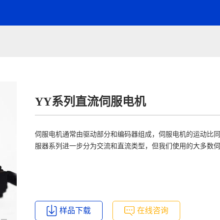
YY系列直流伺服电机
伺服电机通常由驱动部分和编码器组成，伺服电机的运动比
服器系列进一步分为交流和直流类型，但我们使用的大多数
样品下载
在线咨询