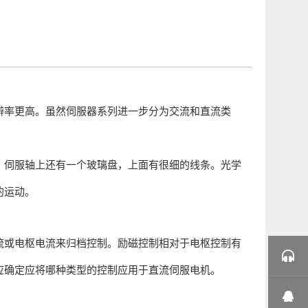
辨率更高。虽然伺服器系列进一步分为交流和直流类
。伺服轴上还有一个玻璃盘，上面有很细的线条。光学
的运动。
流或电枢电流来归档控制。励磁控制相对于电枢控制有
应确定应将哪种类型的控制应用于直流伺服电机。