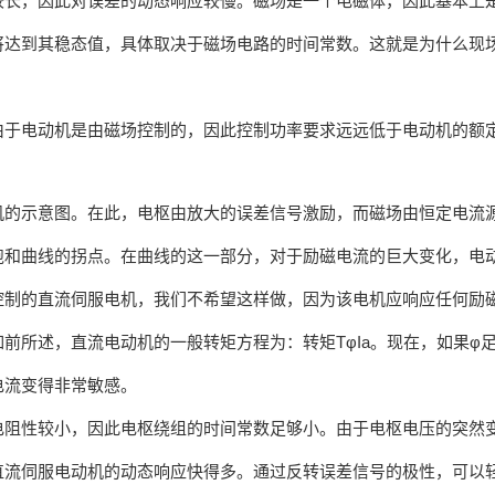
较长，因此对误差的动态响应较慢。磁场是一个电磁体，因此基本上
将达到其稳态值，具体取决于磁场电路的时间常数。这就是为什么现
由于电动机是由磁场控制的，因此控制功率要求远远低于电动机的额
机的示意图。在此，电枢由放大的误差信号激励，而磁场由恒定电流
饱和曲线的拐点。在曲线的这一部分，对于励磁电流的巨大变化，电动
控制的直流伺服电机，我们不希望这样做，因为该电机应响应任何励
前所述，直流电动机的一般转矩方程为：转矩TφIa。现在，如果φ
电流变得非常敏感。
电阻性较小，因此电枢绕组的时间常数足够小。由于电枢电压的突然
直流伺服电动机的动态响应快得多。通过反转误差信号的极性，可以