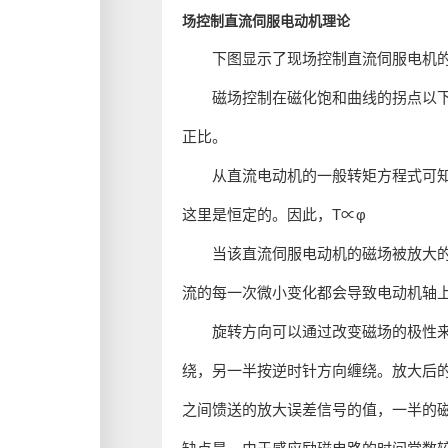
场控制直流伺服电动机理论
下图显示了现场控制直流伺服电机
磁场控制在磁化饱和曲线的拐点以
正比。
从直流电动机的一般转矩方程式可知
这里是恒定的。因此，T∝φ
当该直流伺服电动机的磁场被放大
流的每一次微小变化都会导致电动机轴
旋转方向可以通过改变磁场的极性
绕，另一半按逆时针方向缠绕。放大后
之间馈送的放大误差信号的值，一半的