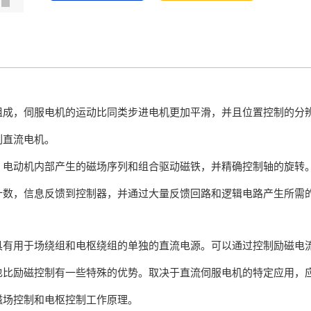
组成，伺服电机的运动比同类步进电机更加平滑，并且位置控制的分
刷直流电机。
，电动机内部产生的磁场序列和组合驱动磁铁，并精确控制轴的旋转
计数，信息反馈到控制器，并通过大量反馈回路和逻辑电路产生所需
具有用于场绕组和电枢绕组的单独的直流电源。可以通过控制励磁电
也比励磁控制有一些特殊的优势。取决于直流伺服电机的特定应用，
磁场控制和电枢控制工作原理。