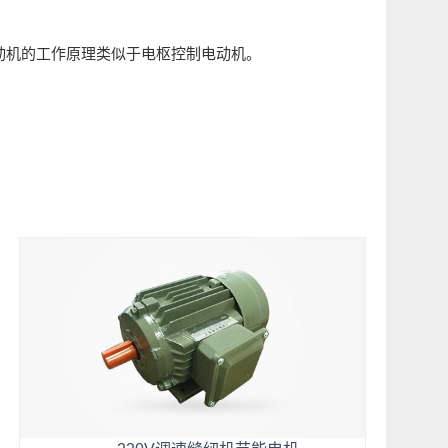
动机的工作原理类似于电枢控制电动机。