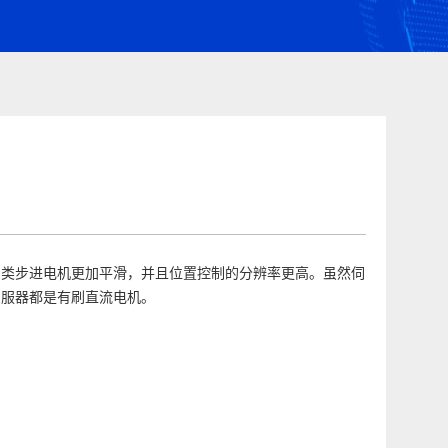
同类步进电机更加平滑，并且位置控制的分辨率更高。虽然伺
伺服器都是有刷直流电机。