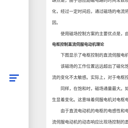
缺点是，由于感应励磁电路的时间常数
化，经过一定时间后，通过磁场的电流
因。
使用磁场控制方案的主要优点是，
电枢控制直流伺服电动机理论
下图显示了电枢控制的直流伺服电
该磁场的工作位置远远超出了磁化
流的变化不太敏感。实际上，对于电枢
同样，在饱和时，磁场通量最大。如
生显着变化。这意味着伺服电机对电枢
由于直流电动机的电枢的电感性和
流伺服电动机的动态响应比现场控制的