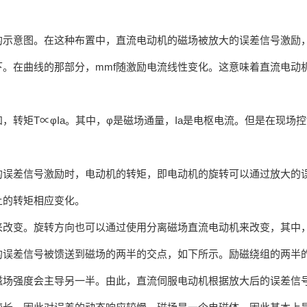
的示意图。在这种布置中，直流电动机的磁场被放大的误差信号激励
下。在曲线的那部分，mmf随激励电流线性变化。这意味着直流电动
，转矩T∝φIa。其中，φ是磁场通量，Ia是电枢电流。但是在现场
的误差信号激励时，电动机的转矩，即电动机的旋转可以通过放大的
上的转矩相应变化。
来改变。旋转方向也可以通过使用分离磁场直流电动机来改变，其中
的误差信号被馈送到磁场的两半的交点，如下所示。励磁绕组的两半
磁场强度会主导另一半。由此，直流伺服电动机根据放大后的误差信