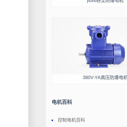
ybx6粉尘防爆电机
380V-YA高压防爆电
电机百科
控制电机百科