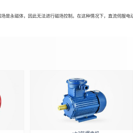
磁场是永磁体，因此无法进行磁场控制。在这种情况下，直流伺服电