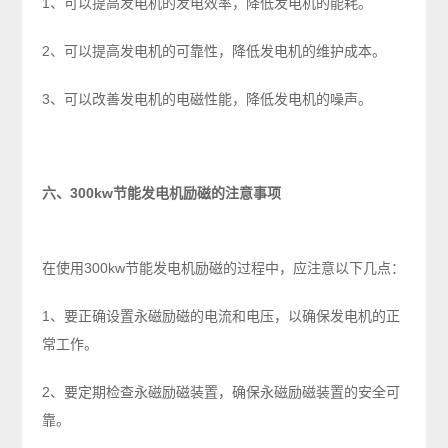
1、可以提高发电机的发电效率，降低发电机的能耗。
2、可以提高发电机的可靠性，降低发电机的维护成本。
3、可以改善发电机的电磁性能，降低发电机的噪声。
六、300kw节能发电机励磁的注意事项
在使用300kw节能发电机励磁的过程中，应注意以下几点：
1、要正确设置永磁励磁的电流和电压，以确保发电机的正
常工作。
2、要定期检查永磁励磁装置，确保永磁励磁装置的安全可
靠。