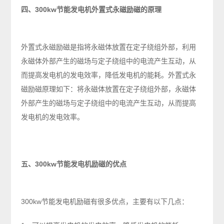
四、300kw节能发电机外置式永磁励磁的原理
外置式永磁励磁是指将永磁体放置在定子绕组外部，利用
永磁体外部产生的磁场与定子绕组中的电流产生互动，从
而提高发电机的发电效率，降低发电机的能耗。外置式永
磁励磁原理如下：将永磁体放置在定子绕组外部，永磁体
外部产生的磁场与定子绕组中的电流产生互动，从而提高
发电机的发电效率。
五、300kw节能发电机励磁的优点
300kw节能发电机励磁有很多优点，主要有以下几点：