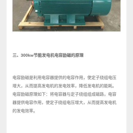
三、300kw节能发电机电容励磁的原理
电容励磁是利用电容器提供的电容作用，使定子绕组电压
增大，从而提高发电机的发电效率，降低发电机的能耗。
电容励磁原理如下：将电容器与定子绕组组成磁路，电容
器提供电容作用，使定子绕组电压增大，从而提高发电机
的发电效率。