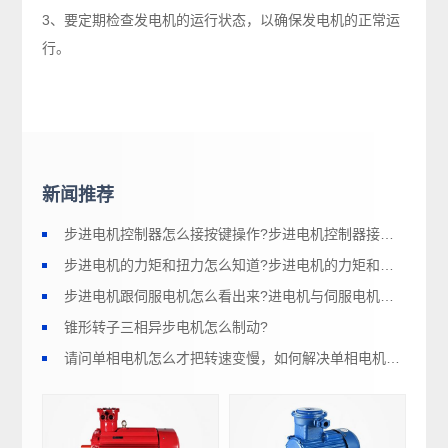
3、要定期检查发电机的运行状态，以确保发电机的正常运
行。
新闻推荐
步进电机控制器怎么接按键操作?步进电机控制器接按键操作的步骤
步进电机的力矩和扭力怎么知道?步进电机的力矩和扭力的区别
步进电机跟伺服电机怎么看出来?进电机与伺服电机的区别
锥形转子三相异步电机怎么制动?
请问单相电机怎么才把转速变慢，如何解决单相电机转速变慢的问题