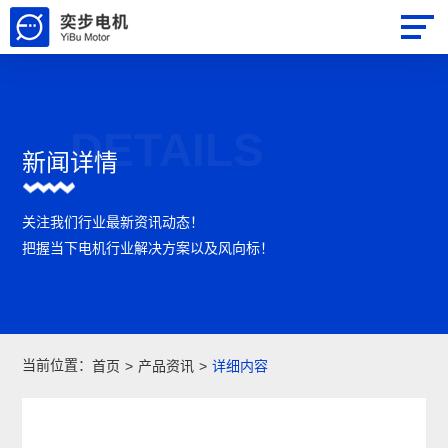
DETAILS
新闻详情
关注我们行业最新资讯动态！
把握当下电机行业解决方案以及风向标！
当前位置：
首页
>
产品资讯
>
详细内容